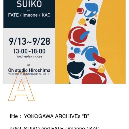
A
title：
YOKOGAWA ARCHIVEs “B”
artist：
SUIKO and FATE / imaone / KAC