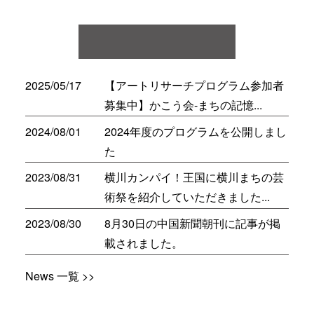
art_fes_yokogawa