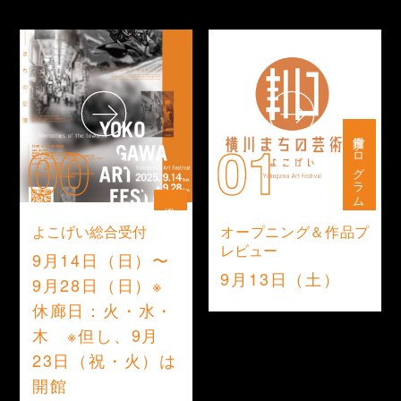
鑑賞プログラム
00
01
総合受付
よこげい総合受付
オープニング＆作品プ
レビュー
9月14日（日）〜
9月13日（土）
9月28日（日）※
休廊日：火・水・
木 ※但し、9月
23日（祝・火）は
開館