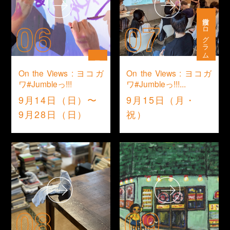
鑑賞プログラム
06
07
展示
On the Views : ヨコガ
On the Views : ヨコガ
ワ#Jumbleっ!!!
ワ#Jumbleっ!!!...
9月14日（日）〜
9月15日（月・
9月28日（日）
祝）
08
09