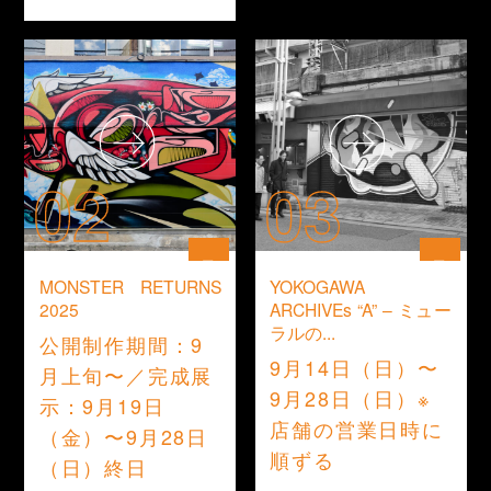
02
03
展示
展示
MONSTER RETURNS
YOKOGAWA
2025
ARCHIVEs “A” – ミュー
ラルの...
公開制作期間：9
9月14日（日）〜
月上旬〜／完成展
9月28日（日）※
示：9月19日
店舗の営業日時に
（金）〜9月28日
順ずる
（日）終日