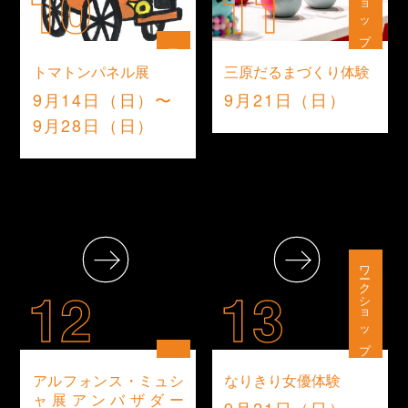
10
11
展示
トマトンパネル展
三原だるまづくり体験
9月14日（日）〜
9月21日（日）
9月28日（日）
ワークショップ
12
13
展示
アルフォンス・ミュシ
なりきり女優体験
ャ展アンバザダー