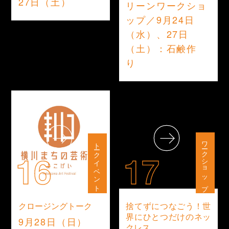
27日（土）
リーンワークショ
ップ／9月24日
（水）、27日
（土）：石鹸作
り
ワークショップ
トークイベント
16
17
クロージングトーク
捨てずにつなごう！世
界にひとつだけのネッ
9月28日（日）
クレス