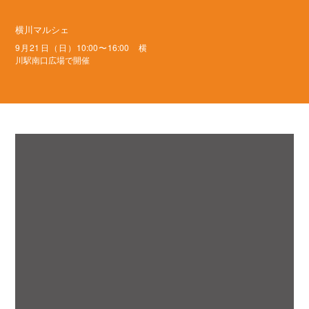
楽しみながら『よこげい』を一緒につくり
ませんか？
アートに興味がある人、横川に
興味がある人、ものづくりが好きな人
『よ
こげい』をきっかけに、仲間の輪が広がっ
ていくことを私たちは願っています！