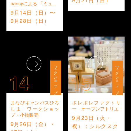
9月21日（日）
nancyによる 「ミュ...
9月14日（日）〜
9月28日（日）
ワークショップ
ワークショップ
14
15
まなびキャンパスひろ
ポレポレファクトリ
しま ワークショッ
ー オープンアトリエ
プ・小物販売
9月23日（火・
9月26日（金）・
祝）：シルクスク