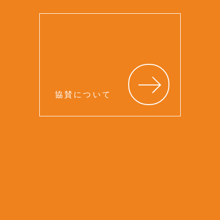
広島県広島市西区横川町３-１-９ B201横川創荘内
お問い合わせ >>
プライバシーポリシー >>