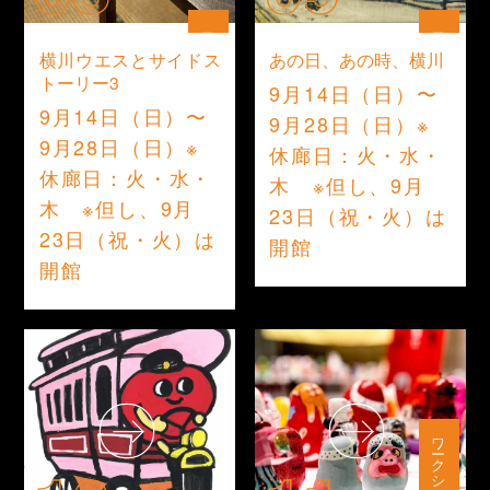
展示
展示
横川ウエスとサイドス
あの日、あの時、横川
トーリー3
9月14日（日）〜
9月14日（日）〜
9月28日（日）※
9月28日（日）※
休廊日：火・水・
休廊日：火・水・
木 ※但し、9月
木 ※但し、9月
23日（祝・火）は
23日（祝・火）は
開館
開館
ワークショップ